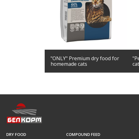
"ONLY" Premium dry food for
"P
homemade cats
ca
DRY FOOD
COMPOUND FEED