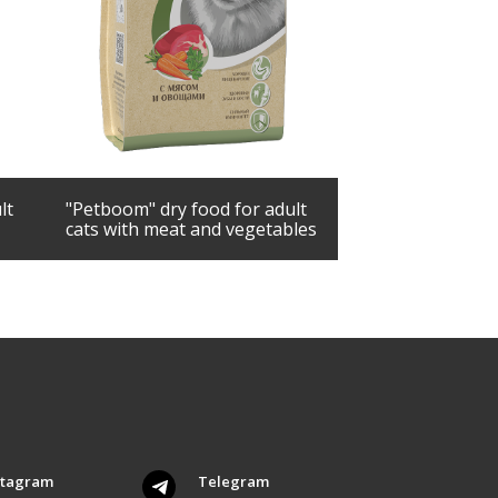
lt
"Petboom" dry food for adult
cats with meat and vegetables
stagram
Telegram