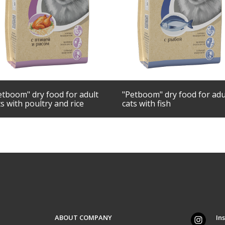
etboom" dry food for adult
"Petboom" dry food for adu
ts with poultry and rice
cats with fish
ABOUT COMPANY
In