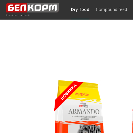
Dry food
Compound feed
Главная
/
Сухой корм
/
Сухой корм для кошек
Zhabinka feed mill