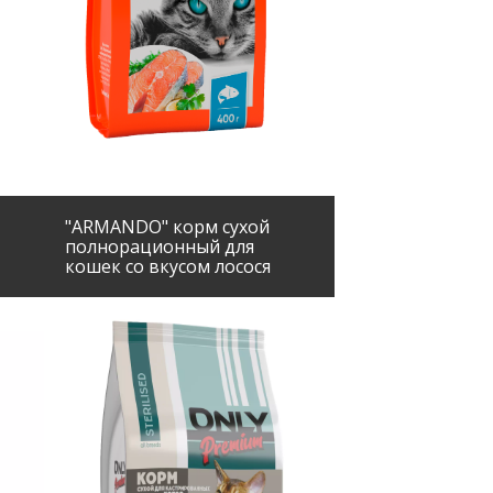
"ARMANDO" корм сухой
полнорационный для
кошек со вкусом лосося