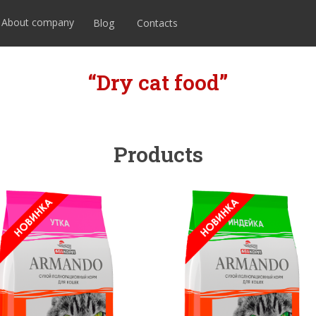
About company
Blog
Contacts
“Dry cat food”
Products