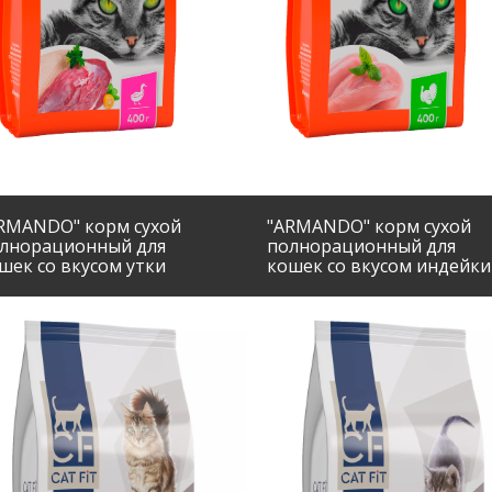
RMANDO" корм сухой
"ARMANDO" корм сухой
лнорационный для
полнорационный для
шек со вкусом утки
кошек со вкусом индейки