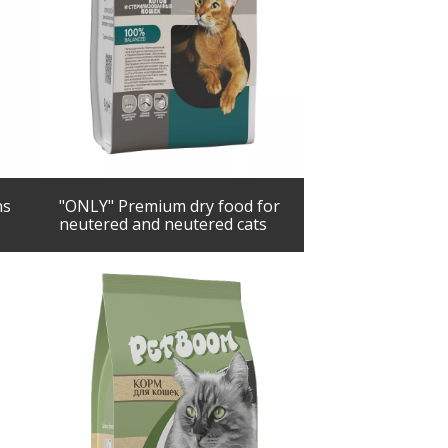
ns
"ONLY" Premium dry food for
neutered and neutered cats