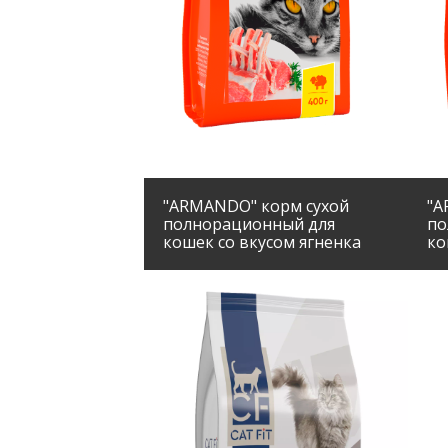
"ARMANDO" корм сухой
"A
полнорационный для
по
кошек со вкусом ягненка
ко