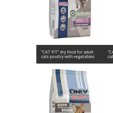
"CAT FIT" dry food for adult
"C
cats poultry with vegetables
ca