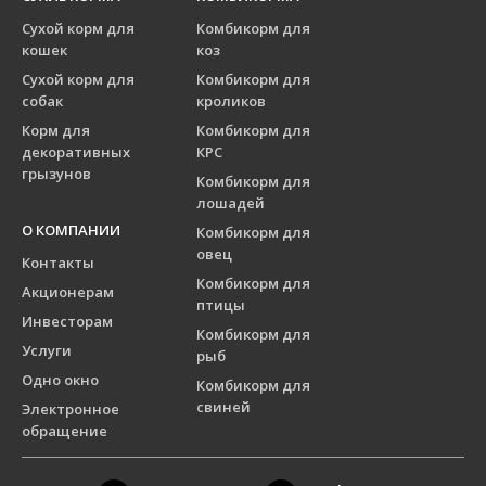
Сухой корм для
Комбикорм для
кошек
коз
Сухой корм для
Комбикорм для
собак
кроликов
Корм для
Комбикорм для
декоративных
КРС
грызунов
Комбикорм для
лошадей
О КОМПАНИИ
Комбикорм для
овец
Контакты
Комбикорм для
Акционерам
птицы
Инвесторам
Комбикорм для
Услуги
рыб
Одно окно
Комбикорм для
свиней
Электронное
обращение