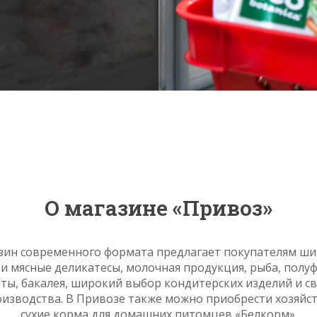
О магазине «Привоз»
зин современного формата предлагает покупателям ши
 и мясные деликатесы, молочная продукция, рыба, полу
ты, бакалея, широкий выбор кондитерских изделий и с
оизводства. В Привозе также можно приобрести хозяйс
сухие корма для домашних питомцев «Белкорм».