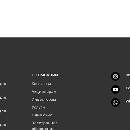
О КОМПАНИИ
In
для
Контакты
Y
Акционерам
для
Инвесторам
W
Услуги
для
Одно окно
Электронное
для
обращение