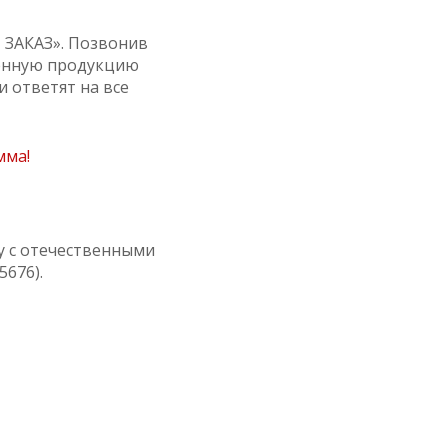
 ЗАКАЗ». Позвонив
венную продукцию
 ответят на все
мма!
у с отечественными
676).