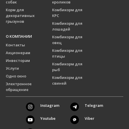
собак
кроликов
Корм для
Комбикорм для
декоративных
КРС
грызунов
Комбикорм для
лошадей
О КОМПАНИИ
Комбикорм для
овец
Контакты
Комбикорм для
Акционерам
птицы
Инвесторам
Комбикорм для
Услуги
рыб
Одно окно
Комбикорм для
свиней
Электронное
обращение
Instagram
Telegram
Youtube
Viber