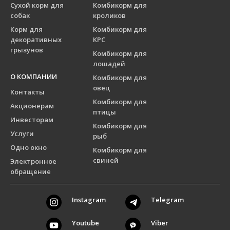
Сухой корм для
Комбикорм для
собак
кроликов
Корм для
Комбикорм для
декоративных
КРС
грызунов
Комбикорм для
лошадей
О КОМПАНИИ
Комбикорм для
овец
Контакты
Комбикорм для
Акционерам
птицы
Инвесторам
Комбикорм для
Услуги
рыб
Одно окно
Комбикорм для
свиней
Электронное
обращение
Instagram
Telegram
Youtube
Viber