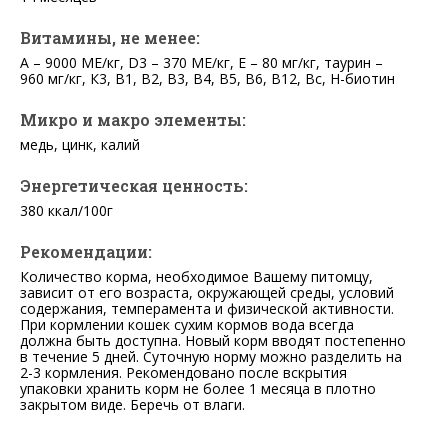
Витамины, не менее:
А – 9000 МЕ/кг, D3 – 370 МЕ/кг, Е – 80 мг/кг, таурин –
960 мг/кг, К3, В1, В2, В3, В4, В5, В6, В12, Вс, Н-биотин
Микро и макро элементы:
медь, цинк, калий
Энергетическая ценность:
380 ккал/100г
Рекомендации:
Количество корма, необходимое Вашему питомцу,
зависит от его возраста, окружающей среды, условий
содержания, темперамента и физической активности.
При кормлении кошек сухим кормов вода всегда
должна быть доступна. Новый корм вводят постепенно
в течение 5 дней. Суточную норму можно разделить на
2-3 кормления. Рекомендовано после вскрытия
упаковки хранить корм не более 1 месяца в плотно
закрытом виде. Беречь от влаги.