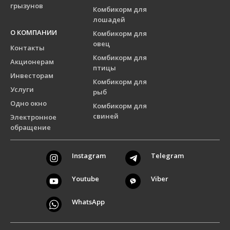
грызунов
Комбикорм для
лошадей
О КОМПАНИИ
Комбикорм для
овец
Контакты
Комбикорм для
Акционерам
птицы
Инвесторам
Комбикорм для
Услуги
рыб
Одно окно
Комбикорм для
свиней
Электронное
обращение
Instagram
Telegram
Youtube
Viber
WhatsApp