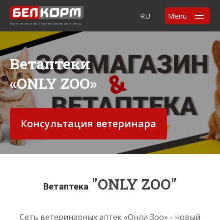
RU
Menu
Жабинковский комбикормовый завод
Ветаптеки
«ONLY ZOO»
Консультация ветеринара
"ONLY ZOO"
Ветаптека
Сеть ветеринарных аптек «Онли Зоо» - новый