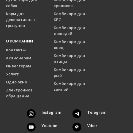
собак
кроликов
Корм для
Комбикорм для
декоративных
КРС
грызунов
Комбикорм для
лошадей
О КОМПАНИИ
Комбикорм для
овец
Контакты
Комбикорм для
Акционерам
птицы
Инвесторам
Комбикорм для
Услуги
рыб
Одно окно
Комбикорм для
свиней
Электронное
обращение
Instagram
Telegram
Youtube
Viber