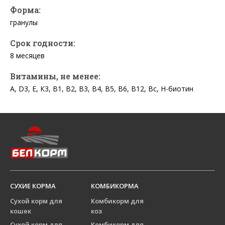
Форма:
гранулы
Срок годности:
8 месяцев
Витамины, не менее:
А, D3, Е, К3, В1, В2, В3, В4, В5, В6, В12, Вс, Н-биотин
СУХИЕ КОРМА
КОМБИКОРМА
Сухой корм для
Комбикорм для
кошек
коз
Сухой корм для
Комбикорм для