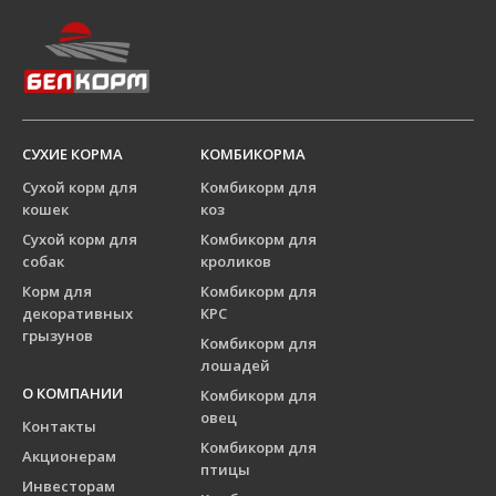
СУХИЕ КОРМА
КОМБИКОРМА
Сухой корм для
Комбикорм для
кошек
коз
Сухой корм для
Комбикорм для
собак
кроликов
Корм для
Комбикорм для
декоративных
КРС
грызунов
Комбикорм для
лошадей
О КОМПАНИИ
Комбикорм для
овец
Контакты
Комбикорм для
Акционерам
птицы
Инвесторам