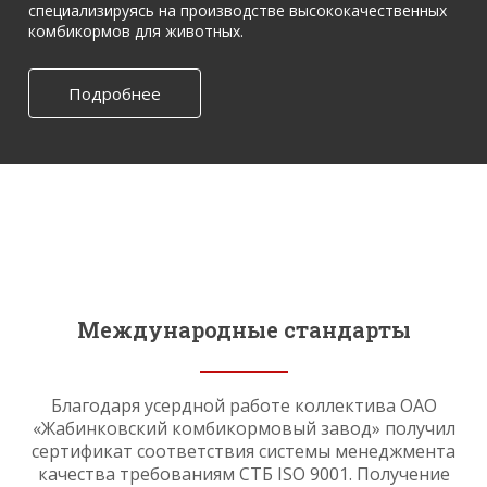
специализируясь на производстве высококачественных
2021
комбикормов для животных.
Подробнее
2022
2023
2024
Международные стандарты
2025
Благодаря усердной работе коллектива ОАО
«Жабинковский комбикормовый завод» получил
сертификат соответствия системы менеджмента
качества требованиям СТБ ISO 9001. Получение