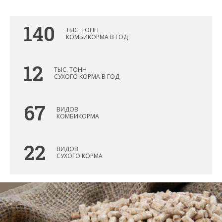
2010
140
ТЫС. ТОНН
КОМБИКОРМА В ГОД
2011
12
ТЫС. ТОНН
СУХОГО КОРМА В ГОД
2012
67
ВИДОВ
КОМБИКОРМА
2013
22
ВИДОВ
СУХОГО КОРМА
2014
2015