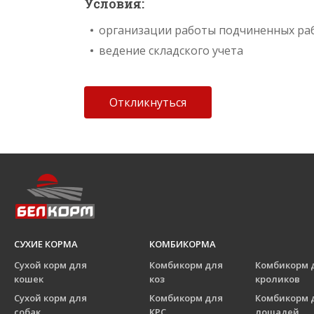
Условия:
организации работы подчиненных ра
ведение складского учета
Откликнуться
СУХИЕ КОРМА
КОМБИКОРМА
Сухой корм для
Комбикорм для
Комбикорм 
кошек
коз
кроликов
Сухой корм для
Комбикорм для
Комбикорм 
собак
КРС
лошадей